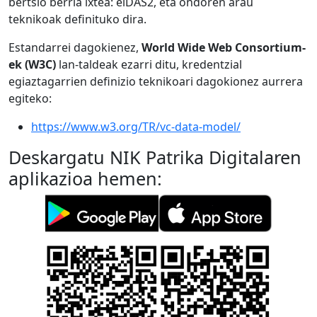
bertsio berria ixtea: eiDAS2, eta ondoren arau
teknikoak definituko dira.
Estandarrei dagokienez,
World Wide Web Consortium-
ek (W3C)
lan-taldeak ezarri ditu, kredentzial
egiaztagarrien definizio teknikoari dagokionez aurrera
egiteko:
https://www.w3.org/TR/vc-data-model/
Deskargatu NIK Patrika Digitalaren
aplikazioa hemen: