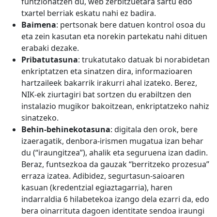
funtzionatzen du, web zerbitzuetara sartu edo
txartel berriak eskatu nahi ez badira.
Baimena
: pertsonak bere datuen kontrol osoa du
eta zein kasutan eta norekin partekatu nahi dituen
erabaki dezake.
Pribatutasuna
: trukatutako datuak bi norabidetan
enkriptatzen eta sinatzen dira, informazioaren
hartzaileek bakarrik irakurri ahal izateko. Berez,
NIK-ek ziurtagiri bat sortzen du erabiltzen den
instalazio mugikor bakoitzean, enkriptatzeko nahiz
sinatzeko.
Behin-behinekotasuna
: digitala den orok, bere
izaeragatik, denbora-irismen mugatua izan behar
du (“iraungitzea”), ahalik eta seguruena izan dadin.
Beraz, funtsezkoa da gauzak “berritzeko prozesua”
erraza izatea. Adibidez, segurtasun-saioaren
kasuan (kredentzial egiaztagarria), haren
indarraldia 6 hilabetekoa izango dela ezarri da, edo
bera oinarrituta dagoen identitate sendoa iraungi