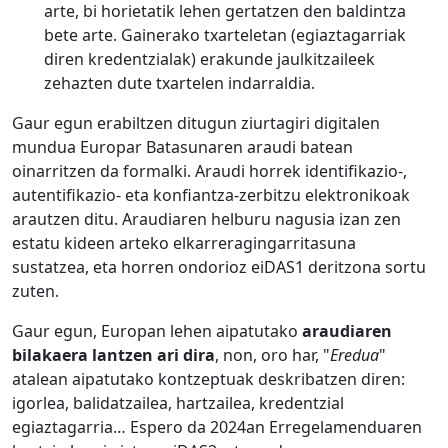
arte, bi horietatik lehen gertatzen den baldintza
bete arte. Gainerako txarteletan (egiaztagarriak
diren kredentzialak) erakunde jaulkitzaileek
zehazten dute txartelen indarraldia.
Gaur egun erabiltzen ditugun ziurtagiri digitalen
mundua Europar Batasunaren araudi batean
oinarritzen da formalki. Araudi horrek identifikazio-,
autentifikazio- eta konfiantza-zerbitzu elektronikoak
arautzen ditu. Araudiaren helburu nagusia izan zen
estatu kideen arteko elkarreragingarritasuna
sustatzea, eta horren ondorioz eiDAS1 deritzona sortu
zuten.
Gaur egun, Europan lehen aipatutako
araudiaren
bilakaera lantzen ari dira
, non, oro har, "
Eredua
"
atalean aipatutako kontzeptuak deskribatzen diren:
igorlea, balidatzailea, hartzailea, kredentzial
egiaztagarria… Espero da 2024an Erregelamenduaren