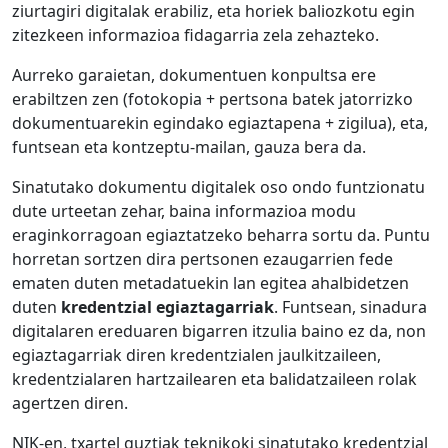
ziurtagiri digitalak erabiliz, eta horiek baliozkotu egin
zitezkeen informazioa fidagarria zela zehazteko.
Aurreko garaietan, dokumentuen konpultsa ere
erabiltzen zen (fotokopia + pertsona batek jatorrizko
dokumentuarekin egindako egiaztapena + zigilua), eta,
funtsean eta kontzeptu-mailan, gauza bera da.
Sinatutako dokumentu digitalek oso ondo funtzionatu
dute urteetan zehar, baina informazioa modu
eraginkorragoan egiaztatzeko beharra sortu da. Puntu
horretan sortzen dira pertsonen ezaugarrien fede
ematen duten metadatuekin lan egitea ahalbidetzen
duten
kredentzial egiaztagarriak
. Funtsean, sinadura
digitalaren ereduaren bigarren itzulia baino ez da, non
egiaztagarriak diren kredentzialen jaulkitzaileen,
kredentzialaren hartzailearen eta balidatzaileen rolak
agertzen diren.
NIK-en, txartel guztiak teknikoki sinatutako
kredentzial