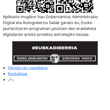
Aplikazio mugikor hau
Gobernantza, Administrazio
Digital eta Autogobernu Saila
k garatu du, Eusko
Jaurlaritzaren programan jasotzen den eraldaketa
digitalaren arloko proiektu estrategiko bezala.
Versión en castellano
Kontaktua