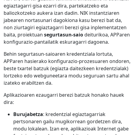
egiaztagarri gisa ezarri dira, partekatzeko eta
baliozkotzeko aukera izan dadin. NIK instantziaren
jabearen nortasunari dagokiona kasu berezi bat da,
non ziurtagiri egiaztagarri berezi gisa inplementatzen
baita, proiektuan
segurtasun-saio
deiturikoa, APParen
konfigurazio-pantailatik eskuragarri dagoena.
Behin segurtasun-saioaren kredentziala lortuta,
APParen hasierako konfigurazio-prozesuaren ondoren,
beste txartel batzuk (egiazta daitezkeen kredentzialak)
lortzeko edo webguneetara modu seguruan sartu ahal
izateko erabiltzen da.
Aplikazioaren ezaugarri berezi batzuk honako hauek
dira:
Burujabetza
:
kredentzial egiaztagarriak
pertsonaren gailu mugikorrean gordetzen dira,
modu lokalean. Izan ere, aplikazioak Internet gabe