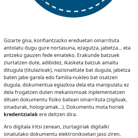
Gizarte gisa, konfiantzazko ereduetan oinarrituta
antolatu dugu gure nortasuna, ezagutza, jabetza… eta
antzeko gauzen fede emateko. Erakunde batzuek
ziurtatzen dute, adibidez, ikasketa batzuk amaitu
ditugula (titulazioak), nazionalitate bat dugula, jabetza
baten jabe garela edo familia-nukleo bat osatzen
dugula, dokumentua egiazkoa dela eta manipulatu ez
dela frogatzen duten mekanismoak inplementatzen
dituen dokumentu fisiko batean oinarrituta (zigiluak,
sinadurak, hologramak…). Dokumentu mota horiek
kredentzialak
ere deitzen dira.
Aro digitala iritsi zenean, ziurtagiriak digitalki
sinatutako dokumentu elektronikoetan jaso ziren,