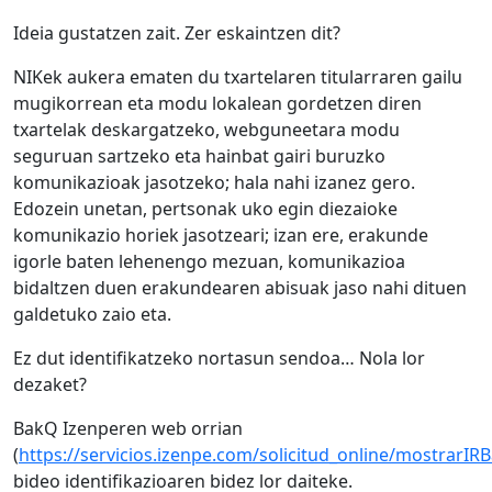
Ideia gustatzen zait. Zer eskaintzen dit?
NIKek aukera ematen du txartelaren titularraren gailu
mugikorrean eta modu lokalean gordetzen diren
txartelak deskargatzeko, webguneetara modu
seguruan sartzeko eta hainbat gairi buruzko
komunikazioak jasotzeko; hala nahi izanez gero.
Edozein unetan, pertsonak uko egin diezaioke
komunikazio horiek jasotzeari; izan ere, erakunde
igorle baten lehenengo mezuan, komunikazioa
bidaltzen duen erakundearen abisuak jaso nahi dituen
galdetuko zaio eta.
Ez dut identifikatzeko nortasun sendoa… Nola lor
dezaket?
BakQ Izenperen web orrian
(
https://servicios.izenpe.com/solicitud_online/mostrarIRB
bideo identifikazioaren bidez lor daiteke.