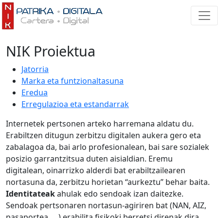
NIK Proiektua
Jatorria
Marka eta funtzionaltasuna
Eredua
Erregulazioa eta estandarrak
Internetek pertsonen arteko harremana aldatu du.
Erabiltzen ditugun zerbitzu digitalen aukera gero eta
zabalagoa da, bai arlo profesionalean, bai sare sozialek
posizio garrantzitsua duten aisialdian. Eremu
digitalean, oinarrizko alderdi bat erabiltzailearen
nortasuna da, zerbitzu horietan “aurkeztu” behar baita.
Identitateak
ahulak edo sendoak izan daitezke.
Sendoak pertsonaren nortasun-agiriren bat (NAN, AIZ,
pasaportea, …) erabilita fisikoki berretsi direnak dira.