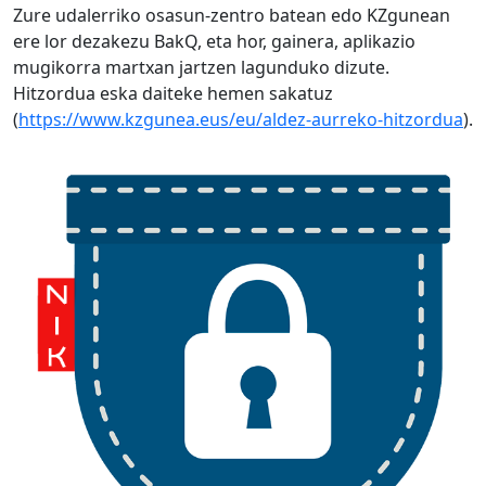
Zure udalerriko osasun-zentro batean edo KZgunean
ere lor dezakezu BakQ, eta hor, gainera, aplikazio
mugikorra martxan jartzen lagunduko dizute.
Hitzordua eska daiteke hemen sakatuz
(
https://www.kzgunea.eus/eu/aldez-aurreko-hitzordua
).