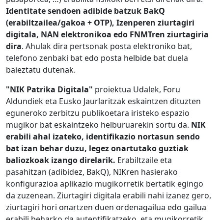
Identitate sendoen adibide batzuk BakQ
(erabiltzailea/gakoa + OTP), Izenperen ziurtagiri
digitala, NAN elektronikoa edo FNMTren ziurtagiria
dira
. Ahulak dira pertsonak posta elektroniko bat,
telefono zenbaki bat edo posta helbide bat duela
baieztatu dutenak.
"NIK Patrika Digitala"
proiektua Udalek, Foru
Aldundiek eta Eusko Jaurlaritzak eskaintzen dituzten
eguneroko zerbitzu publikoetara iristeko espazio
mugikor bat eskaintzeko helburuarekin sortu da.
NIK
erabili ahal izateko, identifikazio nortasun sendo
bat izan behar duzu, legez onartutako guztiak
baliozkoak izango direlarik.
Erabiltzaile eta
pasahitzan (adibidez, BakQ), NIKren hasierako
konfigurazioa aplikazio mugikorretik bertatik egingo
da zuzenean. Ziurtagiri digitala erabili nahi izanez gero,
ziurtagiri hori onartzen duen ordenagailua edo gailua
erabili beharko da autentifikatzeko, eta mugikorretik