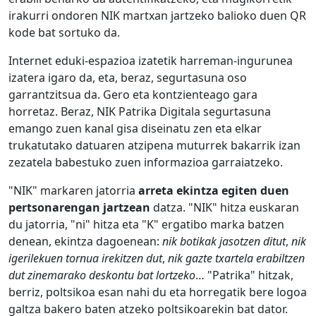
irakurri ondoren NIK martxan jartzeko balioko duen QR
kode bat sortuko da.
Internet eduki-espazioa izatetik harreman-ingurunea
izatera igaro da, eta, beraz, segurtasuna oso
garrantzitsua da. Gero eta kontzienteago gara
horretaz. Beraz, NIK Patrika Digitala segurtasuna
emango zuen kanal gisa diseinatu zen eta elkar
trukatutako datuaren atzipena muturrek bakarrik izan
zezatela babestuko zuen informazioa garraiatzeko.
"NIK" markaren jatorria
arreta ekintza egiten duen
pertsonarengan jartzean
datza.
"NIK" hitza euskaran
du jatorria, "ni" hitza eta "K" ergatibo marka batzen
denean, ekintza dagoenean:
nik botikak jasotzen ditut
,
nik
igerilekuen tornua irekitzen dut
,
nik gazte txartela erabiltzen
dut zinemarako deskontu bat lortzeko
… "
Patrika" hitzak,
berriz, poltsikoa esan nahi du eta horregatik bere logoa
galtza bakero baten atzeko poltsikoarekin bat dator.